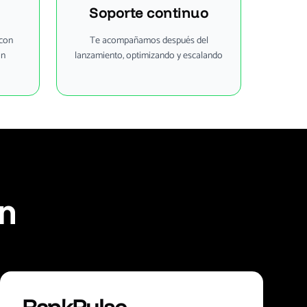
Soporte continuo
 con
Te acompañamos después del
ón
lanzamiento, optimizando y escalando
an