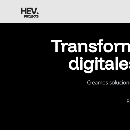
Transform
digital
Creamos solucione
R