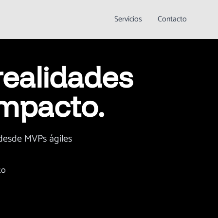
Servicios
Contacto
realidades
impacto.
 desde MVPs ágiles
to